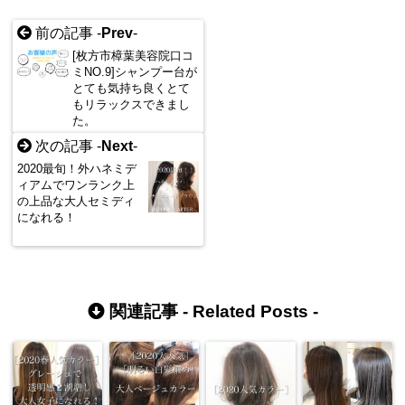
前の記事 -
Prev
-
[枚方市樟葉美容院口コ
ミNO.9]シャンプー台が
とても気持ち良くとて
もリラックスできまし
た。
次の記事 -
Next
-
2020最旬！外ハネミデ
ィアムでワンランク上
の上品な大人セミディ
になれる！
関連記事 -
Related Posts
-