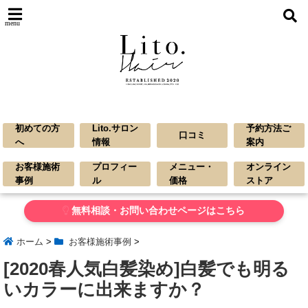
menu
初めての方
Lito.サロン
予約方法ご
口コミ
へ
情報
案内
お客様施術
プロフィー
メニュー・
オンライン
事例
ル
価格
ストア
無料相談・お問い合わせページはこちら
ホーム
>
お客様施術事例
>
[2020春人気白髪染め]白髪でも明る
いカラーに出来ますか？