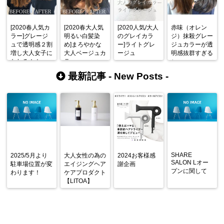
[2020春人気カ
[2020春大人気
[2020人気/大人
赤味（オレン
ラー]グレージ
明るい白髪染
のグレイカラ
ジ）抹殺グレー
ュで透明感２割
め]まろやかな
ー]ライトグレ
ジュカラーが透
増し大人女子に
大人ベージュカ
ージュ
明感抜群すぎる
♪
なれる！！
ラー
最新記事 -
New Posts
-
SHARE
2025/5月より
大人女性の為の
2024お客様感
SALON Lオー
駐車場位置が変
エイジングヘア
謝企画
プンに関して
わります！
ケアプロダクト
【LITOA】