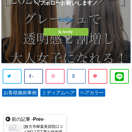
＼フォローお願いします／
Follow
feedly
4
お客様施術事例
ミディアムヘア
ヘアカラー
前の記事 -
Prev
-
[枚方市樟葉美容院口コ
ミNO.17]丁寧な技術接