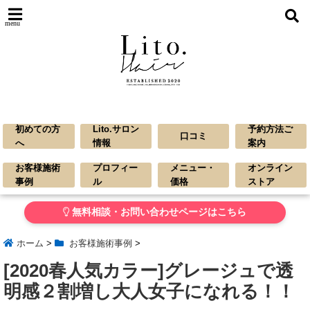
menu
初めての方
Lito.サロン
予約方法ご
口コミ
へ
情報
案内
お客様施術
プロフィー
メニュー・
オンライン
事例
ル
価格
ストア
無料相談・お問い合わせページはこちら
ホーム
>
お客様施術事例
>
[2020春人気カラー]グレージュで透
明感２割増し大人女子になれる！！