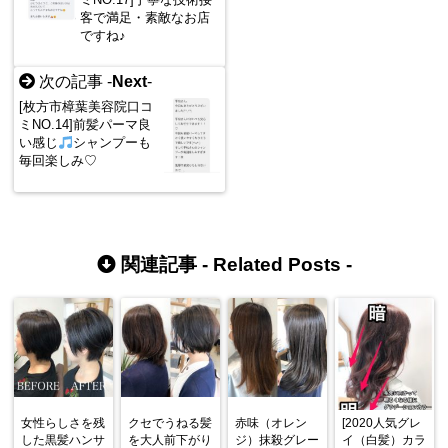
客で満足・素敵なお店
ですね♪
次の記事 -
Next
-
[枚方市樟葉美容院口コ
ミNO.14]前髪パーマ良
い感じ
シャンプーも
毎回楽しみ♡
関連記事 -
Related Posts
-
女性らしさを残
クセでうねる髪
赤味（オレン
[2020人気グレ
した黒髪ハンサ
を大人前下がり
ジ）抹殺グレー
イ（白髪）カラ