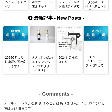
ムショートスタ
ボブにカット出
ジュカラーが透
ー]明るめラズ
イル
来ますか？
明感抜群すぎる
ベリー系ピンク
♪
カラー
最新記事 -
New Posts
-
SHARE
2025/5月より
大人女性の為の
2024お客様感
SALON Lオー
駐車場位置が変
エイジングヘア
謝企画
プンに関して
わります！
ケアプロダクト
【LITOA】
-
Comments
-
メールアドレスが公開されることはありません。
*
が付いている
欄は必須項目です