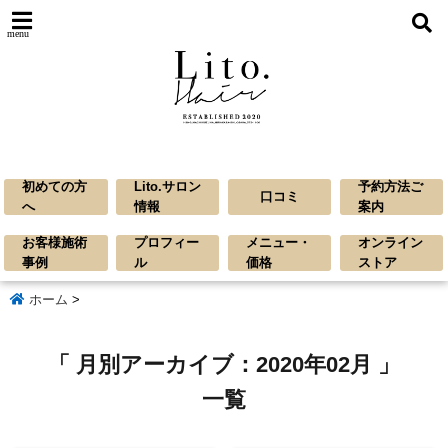
menu
初めての方
Lito.サロン
予約方法ご
口コミ
へ
情報
案内
お客様施術
プロフィー
メニュー・
オンライン
事例
ル
価格
ストア
ホーム
>
「 月別アーカイブ：2020年02月 」
一覧