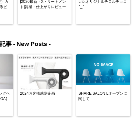
髪）カ
[2020最新・Xトリートメン
Lito.オリジナルチロルチョコ
^_^
ー系ピ
ト]質感・仕上がりレビュー
記事 -
New Posts
-
ングヘ
2024お客様感謝企画
SHARE SALON Lオープンに
OA】
関して