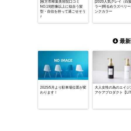
[枚方市樟葉美容院口コミ
[2020人気グレイ（白
NO.19]想像以上に似合う髪
ラー]明るめラズベリ
型・自信を持って過ごせそう
ンクカラー
♪
最新
2025/5月より駐車場位置が変
大人女性の為のエイジ
わります！
アケアプロダクト【LIT