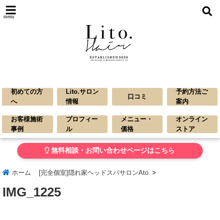
menu
初めての方
Lito.サロン
予約方法ご
口コミ
へ
情報
案内
お客様施術
プロフィー
メニュー・
オンライン
事例
ル
価格
ストア
無料相談・お問い合わせページはこちら
ホーム
[完全個室]隠れ家ヘッドスパサロンAto.
>
IMG_1225